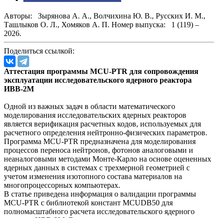
Авторы:
Зырянова А. А.
,
Волчихина Ю. В.
,
Русских И. М.
,
Ташлыков О. Л.
,
Хомяков А. П.
Номер выпуска:
1 (119) –
2026.
Поделиться ссылкой:
Аттестация программы MCU-PTR для сопровождения
эксплуатации исследовательского ядерного реактора
ИВВ-2М
Одной из важных задач в области математического
моделирования исследовательских ядерных реакторов
является верификация расчетных кодов, используемых для
расчетного определения нейтронно-физических параметров.
Программа MCU-PTR предназначена для моделирования
процессов переноса нейтронов, фотонов аналоговыми и
неаналоговыми методами Монте-Карло на основе оцененных
ядерных данных в системах с трехмерной геометрией с
учетом изменения изотопного состава материалов на
многопроцессорных компьютерах.
В статье приведена информация о валидации программы
MCU-PTR с библиотекой констант MCUDB50 для
полномасштабного расчета исследовательского ядерного