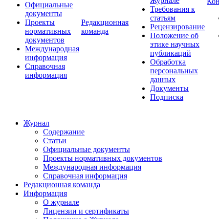
Журнале
Ко
Официальные
Требования к
документы
статьям
Проекты
Редакционная
Рецензирование
нормативных
команда
Положение об
документов
этике научных
Международная
публикаций
информация
Обработка
Справочная
персональных
информация
данных
Документы
Подписка
Журнал
Содержание
Статьи
Официальные документы
Проекты нормативных документов
Международная информация
Справочная информация
Редакционная команда
Информация
О журнале
Лицензии и сертификаты