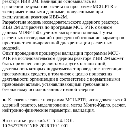
реактора ИВВ-2М. Валидация основывалась на
сравнении результатов расчета по программе MCU-PTR с
экспериментальными данными, полученными при
эксплуатации реактора ИВВ-2М.
Разработана модель исследовательского ядерного реактора
ИВВ-2М для расчета по программе MCU-PTR с банком
данных MDBPT50 с учетом выгорания топлива. Путем
расчетных исследований проведено обоснование параметров
пространственно-временной дискретизации расчетных
моделей.
Опыт проведения процедуры валидации программы MCU-
PTR на исследовательском ядерном реакторе ИВВ-2М может
быть применен специалистами других организаций,
деятельность которых подразумевает проведение аттестации
программных средств, в том числе с целью приведения
деятельности организации в соответствие с нормативными
правовыми актами, устанавливающими требования к
безопасному использованию атомной энергии.
► Ключевые слова: программа MCU-PTR, исследовательский
ядерный реактор, моделирование, метод Монте-Карло, расчет,
нейтронно-физические параметры, валидация.
Язык статьи: русский. С. 5–24. DOI:
10.26277/SECNRS.2026.119.1.001.