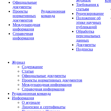
Журнале
Ко
Официальные
Требования к
документы
статьям
Проекты
Редакционная
Рецензирование
нормативных
команда
Положение об
документов
этике научных
Международная
публикаций
информация
Обработка
Справочная
персональных
информация
данных
Документы
Подписка
Журнал
Содержание
Статьи
Официальные документы
Проекты нормативных документов
Международная информация
Справочная информация
Редакционная команда
Информация
О журнале
Лицензии и сертификаты