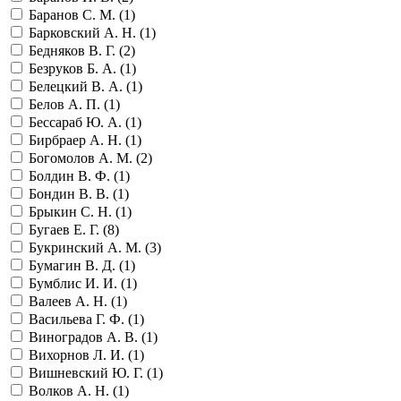
Баранов С. М. (
1
)
Барковский А. Н. (
1
)
Бедняков В. Г. (
2
)
Безруков Б. А. (
1
)
Белецкий В. А. (
1
)
Белов А. П. (
1
)
Бессараб Ю. А. (
1
)
Бирбраер А. Н. (
1
)
Богомолов А. М. (
2
)
Болдин В. Ф. (
1
)
Бондин В. В. (
1
)
Брыкин С. Н. (
1
)
Бугаев Е. Г. (
8
)
Букринский А. М. (
3
)
Бумагин В. Д. (
1
)
Бумблис И. И. (
1
)
Валеев А. Н. (
1
)
Васильева Г. Ф. (
1
)
Виноградов А. В. (
1
)
Вихорнов Л. И. (
1
)
Вишневский Ю. Г. (
1
)
Волков А. Н. (
1
)