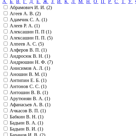
А
Б
В
Г
Д
Е
Ж
З
И
К
Л
М
Н
О
П
Р
С
Т
У
Абрамович И. И. (
2
)
Агеев А. В. (
2
)
Адамчик С. А. (
1
)
Алеев Р. А. (
1
)
Алексашин П. П (
1
)
Алексашин П. П. (
5
)
Алпеев А. С. (
5
)
Алферов В. П. (
1
)
Андросюк В. Н. (
1
)
Андрюшин Н. Ф. (
7
)
Анисимов А. Л. (
1
)
Аношин В. М. (
1
)
Антипин Е. Б. (
1
)
Антонов С. С. (
1
)
Антошин В. В. (
1
)
Арутюнян В. А. (
1
)
Афанасьев А. В. (
1
)
Ачкасов В. П. (
1
)
Бабкин В. Н. (
1
)
Бадьин В. А. (
1
)
Бадьин В. И. (
1
)
Баранов И. В. (
2
)