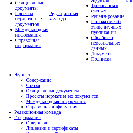
Журнале
Ко
Официальные
Требования к
документы
статьям
Проекты
Редакционная
Рецензирование
нормативных
команда
Положение об
документов
этике научных
Международная
публикаций
информация
Обработка
Справочная
персональных
информация
данных
Документы
Подписка
Журнал
Содержание
Статьи
Официальные документы
Проекты нормативных документов
Международная информация
Справочная информация
Редакционная команда
Информация
О журнале
Лицензии и сертификаты