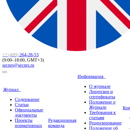
+7 (499)
264-28-53
(9:00–18:00, GMT+3)
secnrs@secnrs.ru
Информация
О журнале
Журнал
Лицензии и
сертификаты
Содержание
Положение о
Статьи
Журнале
Ко
Официальные
Требования к
документы
статьям
Проекты
Редакционная
Рецензирование
нормативных
команда
Положение об