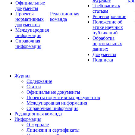
Журнале
Ко
Официальные
Требования к
документы
статьям
Проекты
Редакционная
Рецензирование
нормативных
команда
Положение об
документов
этике научных
Международная
публикаций
информация
Обработка
Справочная
персональных
информация
данных
Документы
Подписка
Журнал
Содержание
Статьи
Официальные документы
Проекты нормативных документов
Международная информация
Справочная информация
Редакционная команда
Информация
О журнале
Лицензии и сертификаты